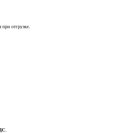
 при отгрузке.
ДС
.