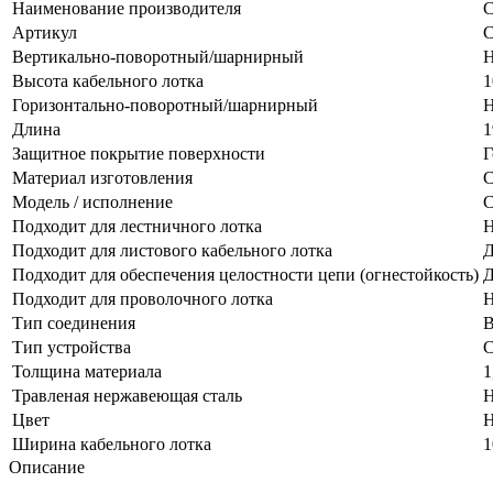
Наименование производителя
С
Артикул
С
Вертикально-поворотный/шарнирный
Н
Высота кабельного лотка
1
Горизонтально-поворотный/шарнирный
Н
Длина
1
Защитное покрытие поверхности
Г
Материал изготовления
С
Модель / исполнение
С
Подходит для лестничного лотка
Н
Подходит для листового кабельного лотка
Д
Подходит для обеспечения целостности цепи (огнестойкость)
Д
Подходит для проволочного лотка
Н
Тип соединения
В
Тип устройства
С
Толщина материала
1
Травленая нержавеющая сталь
Н
Цвет
Н
Ширина кабельного лотка
1
Описание