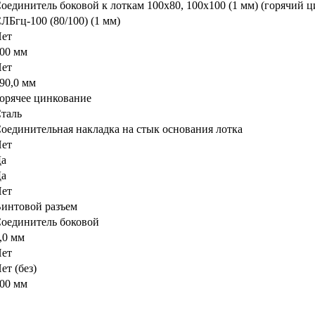
оединитель боковой к лоткам 100х80, 100х100 (1 мм) (горячий ц
ЛБгц-100 (80/100) (1 мм)
ет
00 мм
ет
90,0 мм
орячее цинкование
таль
оединительная накладка на стык основания лотка
ет
а
а
ет
интовой разъем
оединитель боковой
,0 мм
ет
ет (без)
00 мм