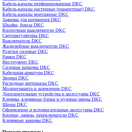
Кабель-каналы перфорированные DKC
Кабель-каналы настенные (парапетные) DKC
Кабель-каналы монтажные DKC
Зажимы для натяжения DKC
Шкафы, боксы DKC
Кнопочные выключатели DKC
Светорегуляторы DKC
Выключатели DKC
Жалюзийные выключатели DKC
Розетки силовые DKC
Рамки DKC
Инструмент DKC
Силовые разъемы DKC
Кабельная арматура DKC
Звонки DKC
Расходные материалы DKC
Молниезащита и заземление DKC
Дополнительные устройства и аксессуары DKC
Клеммы, клеммные блоки и нулевые шины DKC
Шины DKC
Оформление и вспомогательные аксессуары DKC
Кнопки, лампы, переключатели DKC
Клеммные зажимы DKC
Похожие продукты