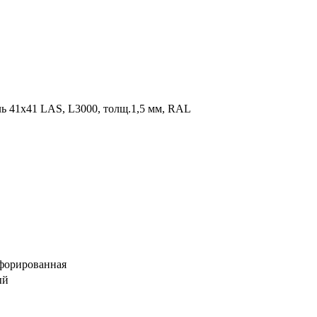
ь 41х41 LAS, L3000, толщ.1,5 мм, RAL
рфорированная
ый