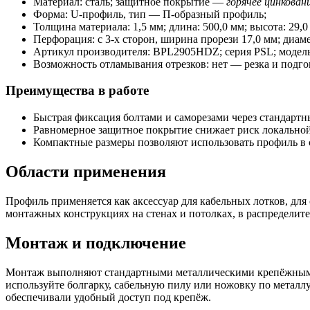
Материал: сталь; защитное покрытие —
горячее цинкован
Форма: U‑профиль, тип — П-образный профиль;
Толщина материала: 1,5 мм; длина: 500,0 мм; высота: 29,0
Перфорация: с 3‑х сторон, ширина прорези 17,0 мм; диаме
Артикул производителя: BPL2905HDZ; серия PSL; модел
Возможность отламывания отрезков: нет — резка и подг
Преимущества в работе
Быстрая фиксация болтами и саморезами через стандартн
Равномерное защитное покрытие снижает риск локальной
Компактные размеры позволяют использовать профиль в 
Области применения
Профиль применяется как аксессуар для кабельных лотков, дл
монтажных конструкциях на стенах и потолках, в распределит
Монтаж и подключение
Монтаж выполняют стандартными металлическими крепёжными и
используйте болгарку, сабельную пилу или ножовку по металл
обеспечивали удобный доступ под крепёж.