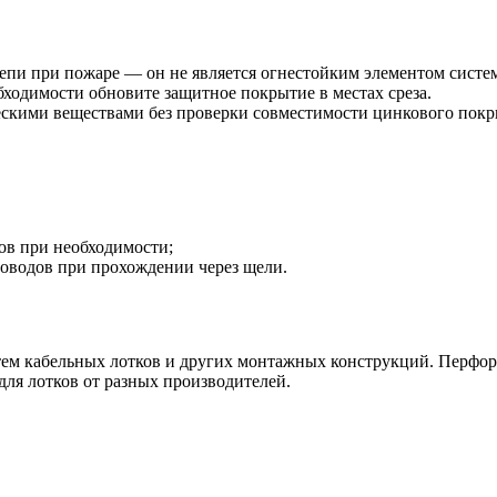
епи при пожаре — он не является огнестойким элементом систе
бходимости обновите защитное покрытие в местах среза.
ескими веществами без проверки совместимости цинкового покр
ов при необходимости;
оводов при прохождении через щели.
тем кабельных лотков и других монтажных конструкций. Перфора
ля лотков от разных производителей.