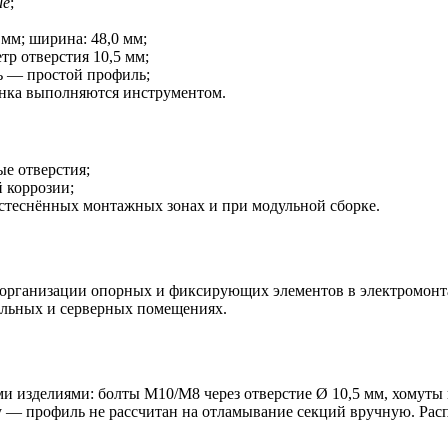
ие
;
 мм; ширина: 48,0 мм;
тр отверстия 10,5 мм;
ь — простой профиль;
онка выполняются инструментом.
ые отверстия;
 коррозии;
стеснённых монтажных зонах и при модульной сборке.
я организации опорных и фиксирующих элементов в электромонт
ельных и серверных помещениях.
зделиями: болты М10/М8 через отверстие Ø 10,5 мм, хомуты и
у — профиль не рассчитан на отламывание секций вручную. Расп