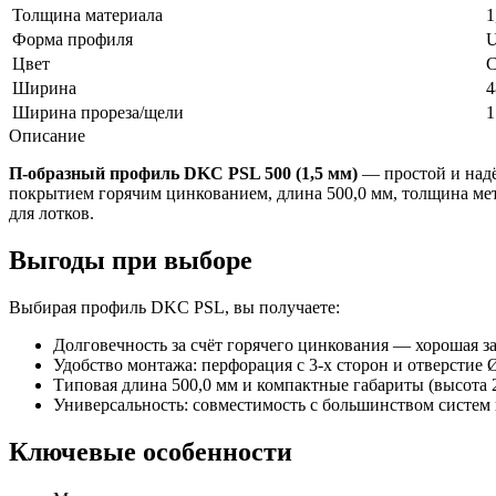
Толщина материала
1
Форма профиля
U
Цвет
С
Ширина
4
Ширина прореза/щели
1
Описание
П-образный профиль DKC PSL 500 (1,5 мм)
— простой и надё
покрытием горячим цинкованием, длина 500,0 мм, толщина мет
для лотков.
Выгоды при выборе
Выбирая профиль DKC PSL, вы получаете:
Долговечность за счёт горячего цинкования — хорошая з
Удобство монтажа: перфорация с 3‑х сторон и отверстие
Типовая длина 500,0 мм и компактные габариты (высота 2
Универсальность: совместимость с большинством систем
Ключевые особенности