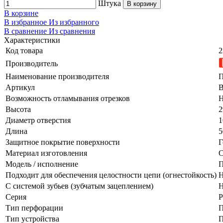
Штука
В корзину
В корзине
В избранное
Из избранного
В сравнение
Из сравнения
Характеристики
Код товара
2
Производитель
Наименование производителя
П
Артикул
Возможность отламывания отрезков
Н
Высота
2
Диаметр отверстия
1
Длина
5
Защитное покрытие поверхности
Г
Материал изготовления
С
Модель / исполнение
П
Подходит для обеспечения целостности цепи (огнестойкость)
Н
С системой зубьев (зубчатым зацеплением)
Н
Серия
Тип перфорации
П
Тип устройства
П