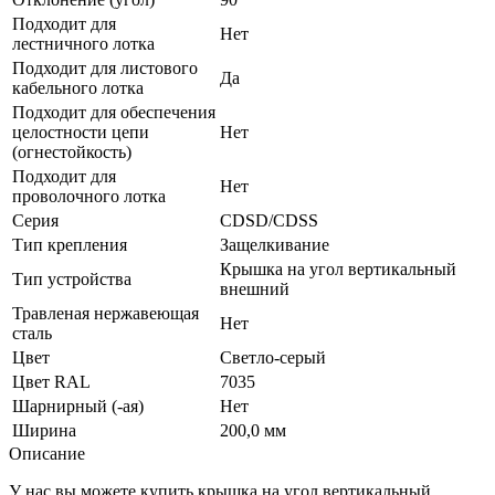
Подходит для
Нет
лестничного лотка
Подходит для листового
Да
кабельного лотка
Подходит для обеспечения
целостности цепи
Нет
(огнестойкость)
Подходит для
Нет
проволочного лотка
Серия
CDSD/CDSS
Тип крепления
Защелкивание
Крышка на угол вертикальный
Тип устройства
внешний
Травленая нержавеющая
Нет
сталь
Цвет
Светло-серый
Цвет RAL
7035
Шарнирный (-ая)
Нет
Ширина
200,0 мм
Описание
У нас вы можете купить крышка на угол вертикальный