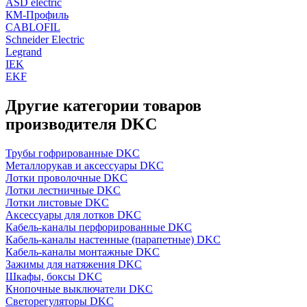
ASD electric
КМ-Профиль
CABLOFIL
Schneider Electric
Legrand
IEK
EKF
Другие категории товаров
производителя DKC
Трубы гофрированные DKC
Металлорукав и аксессуары DKC
Лотки проволочные DKC
Лотки лестничные DKC
Лотки листовые DKC
Аксессуары для лотков DKC
Кабель-каналы перфорированные DKC
Кабель-каналы настенные (парапетные) DKC
Кабель-каналы монтажные DKC
Зажимы для натяжения DKC
Шкафы, боксы DKC
Кнопочные выключатели DKC
Светорегуляторы DKC