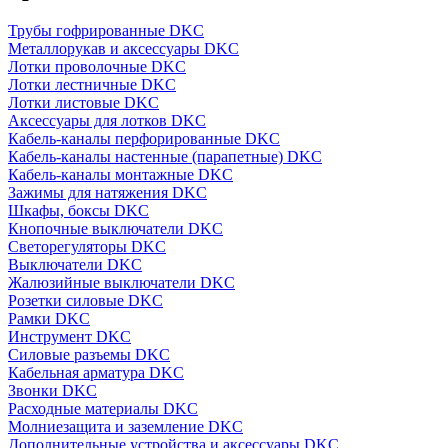
Трубы гофрированные DKC
Металлорукав и аксессуары DKC
Лотки проволочные DKC
Лотки лестничные DKC
Лотки листовые DKC
Аксессуары для лотков DKC
Кабель-каналы перфорированные DKC
Кабель-каналы настенные (парапетные) DKC
Кабель-каналы монтажные DKC
Зажимы для натяжения DKC
Шкафы, боксы DKC
Кнопочные выключатели DKC
Светорегуляторы DKC
Выключатели DKC
Жалюзийные выключатели DKC
Розетки силовые DKC
Рамки DKC
Инструмент DKC
Силовые разъемы DKC
Кабельная арматура DKC
Звонки DKC
Расходные материалы DKC
Молниезащита и заземление DKC
Дополнительные устройства и аксессуары DKC