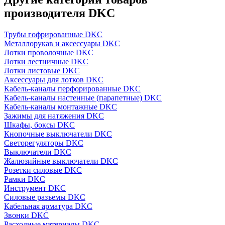
производителя DKC
Трубы гофрированные DKC
Металлорукав и аксессуары DKC
Лотки проволочные DKC
Лотки лестничные DKC
Лотки листовые DKC
Аксессуары для лотков DKC
Кабель-каналы перфорированные DKC
Кабель-каналы настенные (парапетные) DKC
Кабель-каналы монтажные DKC
Зажимы для натяжения DKC
Шкафы, боксы DKC
Кнопочные выключатели DKC
Светорегуляторы DKC
Выключатели DKC
Жалюзийные выключатели DKC
Розетки силовые DKC
Рамки DKC
Инструмент DKC
Силовые разъемы DKC
Кабельная арматура DKC
Звонки DKC
Расходные материалы DKC