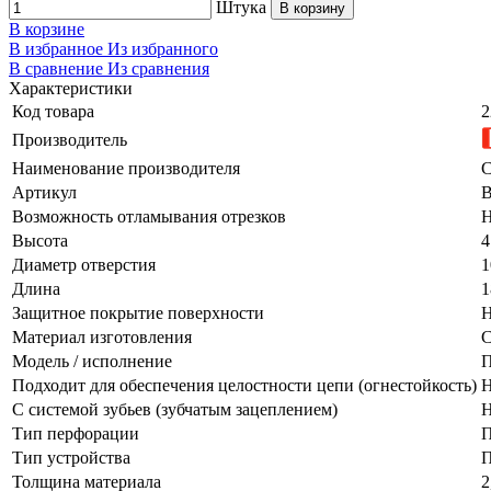
Штука
В корзину
В корзине
В избранное
Из избранного
В сравнение
Из сравнения
Характеристики
Код товара
2
Производитель
Наименование производителя
С
Артикул
Возможность отламывания отрезков
Н
Высота
4
Диаметр отверстия
1
Длина
1
Защитное покрытие поверхности
Н
Материал изготовления
С
Модель / исполнение
П
Подходит для обеспечения целостности цепи (огнестойкость)
Н
С системой зубьев (зубчатым зацеплением)
Н
Тип перфорации
П
Тип устройства
П
Толщина материала
2