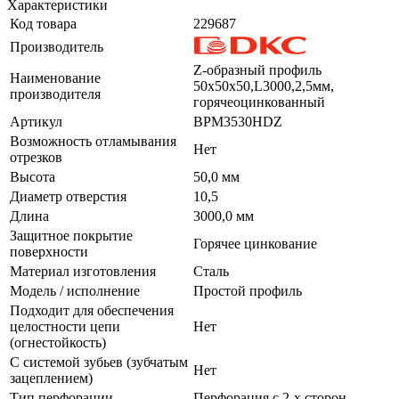
Характеристики
Код товара
229687
Производитель
Z-образный профиль
Наименование
50х50х50,L3000,2,5мм,
производителя
горячеоцинкованный
Артикул
BPM3530HDZ
Возможность отламывания
Нет
отрезков
Высота
50,0 мм
Диаметр отверстия
10,5
Длина
3000,0 мм
Защитное покрытие
Горячее цинкование
поверхности
Материал изготовления
Сталь
Модель / исполнение
Простой профиль
Подходит для обеспечения
целостности цепи
Нет
(огнестойкость)
С системой зубьев (зубчатым
Нет
зацеплением)
Тип перфорации
Перфорация с 2-х сторон