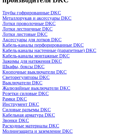
производителя DKC
Трубы гофрированные DKC
Металлорукав и аксессуары DKC
Лотки проволочные DKC
Лотки лестничные DKC
Лотки листовые DKC
Аксессуары для лотков DKC
Кабель-каналы перфорированные DKC
Кабель-каналы настенные (парапетные) DKC
Кабель-каналы монтажные DKC
Зажимы для натяжения DKC
Шкафы, боксы DKC
Кнопочные выключатели DKC
Светорегуляторы DKC
Выключатели DKC
Жалюзийные выключатели DKC
Розетки силовые DKC
Рамки DKC
Инструмент DKC
Силовые разъемы DKC
Кабельная арматура DKC
Звонки DKC
Расходные материалы DKC
Молниезащита и заземление DKC