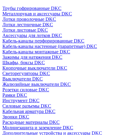
Трубы гофрированные DKC
Металлорукав и аксессуары DKC
Лотки проволочные DKC
Лотки лестничные DKC
Лотки листовые DKC
Аксессуары для лотков DKC
Кабель-каналы перфорированные DKC
Кабель-каналы настенные (парапетные) DKC
Кабель-каналы монтажные DKC
Зажимы для натяжения DKC
Шкафы, боксы DKC
Кнопочные выключатели DKC
Светорегуляторы DKC
Выключатели DKC
Жалюзийные выключатели DKC
Розетки силовые DKC
Рамки DKC
Инструмент DKC
Силовые разъемы DKC
Кабельная арматура DKC
Звонки DKC
Расходные материалы DKC
Молниезащита и заземление DKC
Дополнительные устройства и аксессуары DKC