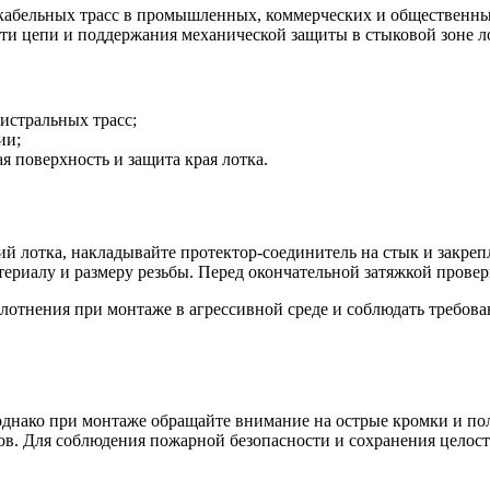
 кабельных трасс в промышленных, коммерческих и общественны
сти цепи и поддержания механической защиты в стыковой зоне л
истральных трасс;
ии;
ая поверхность и защита края лотка.
й лотка, накладывайте протектор-соединитель на стык и закреп
риалу и размеру резьбы. Перед окончательной затяжкой проверь
отнения при монтаже в агрессивной среде и соблюдать требован
однако при монтаже обращайте внимание на острые кромки и по
ов. Для соблюдения пожарной безопасности и сохранения целос