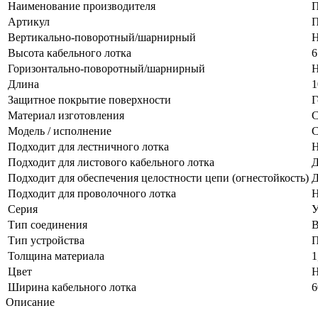
Наименование производителя
П
Артикул
П
Вертикально-поворотный/шарнирный
Н
Высота кабельного лотка
6
Горизонтально-поворотный/шарнирный
Н
Длина
1
Защитное покрытие поверхности
Г
Материал изготовления
С
Модель / исполнение
С
Подходит для лестничного лотка
Н
Подходит для листового кабельного лотка
Д
Подходит для обеспечения целостности цепи (огнестойкость)
Д
Подходит для проволочного лотка
Н
Серия
Тип соединения
В
Тип устройства
П
Толщина материала
1
Цвет
Н
Ширина кабельного лотка
6
Описание