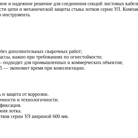
ое и надежное решение для соединения секций листовых кабель
сти цепи и механической защиты стыка лотков серии УЛ. Компак
о инструмента.
 без дополнительных сварочных работ;
ассы, важно при требованиях по огнестойкости;
— подходит для промышленных и коммерческих объектов;
65 — экономит время при комплектации.
 и защита от коррозии.
очности и технологичности.
 фиксация.
ния лотка.
отков серии УЛ шириной 600 мм.