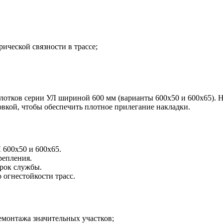
ической связности в трассе;
лотков серии УЛ шириной 600 мм (варианты 600х50 и 600х65). 
вкой, чтобы обеспечить плотное прилегание накладки.
 600х50 и 600х65.
репления.
срок службы.
 огнестойкости трасс.
емонтажа значительных участков;