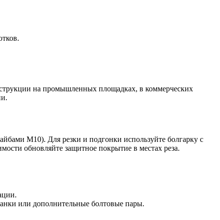
отков.
онструкции на промышленных площадках, в коммерческих
пи.
йбами M10). Для резки и подгонки используйте болгарку с
имости обновляйте защитное покрытие в местах реза.
ации.
ланки или дополнительные болтовые пары.