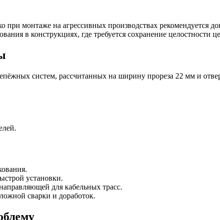
о при монтаже на агрессивных производствах рекомендуется до
ования в конструкциях, где требуется сохранение целостности ц
ы
епёжных систем, рассчитанных на ширину прореза 22 мм и отве
;
елей.
кования.
ыстрой установки.
направляющей для кабельных трасс.
сложной сварки и доработок.
облему