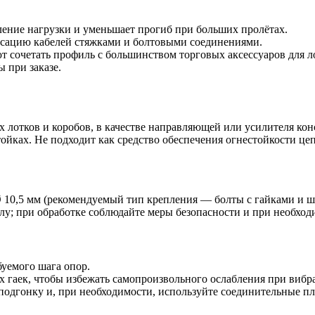
ение нагрузки и уменьшает прогиб при больших пролётах.
ксацию кабелей стяжками и болтовыми соединениями.
т сочетать профиль с большинством торговых аксессуаров для л
 при заказе.
х лотков и коробов, в качестве направляющей или усилителя к
ойках. Не подходит как средство обеспечения огнестойкости це
10,5 мм (рекомендуемый тип крепления — болты с гайками и ша
лу; при обработке соблюдайте меры безопасности и при необход
буемого шага опор.
 гаек, чтобы избежать самопроизвольного ослабления при вибр
подгонку и, при необходимости, используйте соединительные п