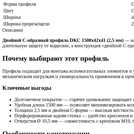
Форма профиля
С
Цвет
С
Ширина
4
Ширина прореза/щели
2
Описание
Двойной С-образный профиль DKC 1500х42х41 (2,5 мм)
— на
длительную защиту от коррозии, а конструкция «двойной С‑пр
Почему выбирают этот профиль
Профиль подходит для монтажа вспомогательных элементов и у
механическим нагрузкам и универсальность применения в пр
Ключевые выгоды
Долговечное покрытие — горячее цинкование защищает от
Удобная длина 1500 мм — позволяет минимизировать кол
Толщина 2,5 мм и двойная C-форма — высокая жёсткость
Перфорированная задняя стенка — удобство крепления и
Отверстия Ø 10,5 мм — совместимость с крепёжом M10,
Особенности конструкции