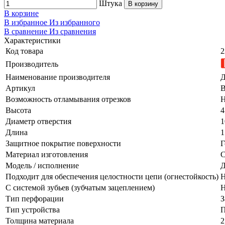
Штука
В корзину
В корзине
В избранное
Из избранного
В сравнение
Из сравнения
Характеристики
Код товара
2
Производитель
Наименование производителя
Д
Артикул
Возможность отламывания отрезков
Н
Высота
4
Диаметр отверстия
1
Длина
1
Защитное покрытие поверхности
Г
Материал изготовления
С
Модель / исполнение
Д
Подходит для обеспечения целостности цепи (огнестойкость)
Н
С системой зубьев (зубчатым зацеплением)
Н
Тип перфорации
З
Тип устройства
П
Толщина материала
2