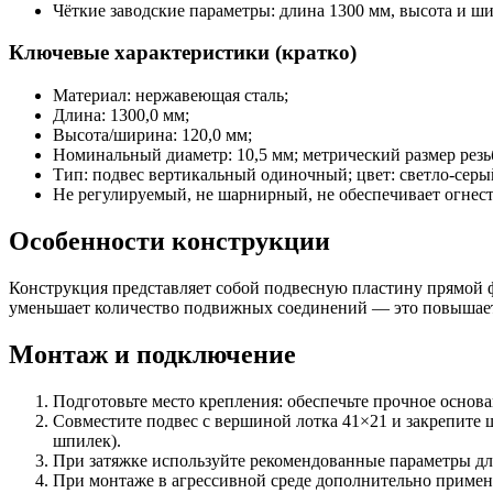
Чёткие заводские параметры: длина 1300 мм, высота и ши
Ключевые характеристики (кратко)
Материал: нержавеющая сталь;
Длина: 1300,0 мм;
Высота/ширина: 120,0 мм;
Номинальный диаметр: 10,5 мм; метрический размер резь
Тип: подвес вертикальный одиночный; цвет: светло-серы
Не регулируемый, не шарнирный, не обеспечивает огнест
Особенности конструкции
Конструкция представляет собой подвесную пластину прямой 
уменьшает количество подвижных соединений — это повышает 
Монтаж и подключение
Подготовьте место крепления: обеспечьте прочное основ
Совместите подвес с вершиной лотка 41×21 и закрепите 
шпилек).
При затяжке используйте рекомендованные параметры для
При монтаже в агрессивной среде дополнительно применя