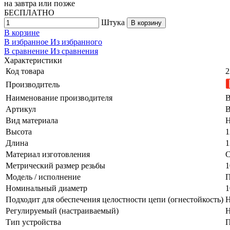
на
завтра
или позже
БЕСПЛАТНО
Штука
В корзину
В корзине
В избранное
Из избранного
В сравнение
Из сравнения
Характеристики
Код товара
2
Производитель
Наименование производителя
В
Артикул
Вид материала
Н
Высота
1
Длина
1
Материал изготовления
С
Метрический размер резьбы
1
Модель / исполнение
П
Номинальный диаметр
1
Подходит для обеспечения целостности цепи (огнестойкость)
Н
Регулируемый (настраиваемый)
Н
Тип устройства
П