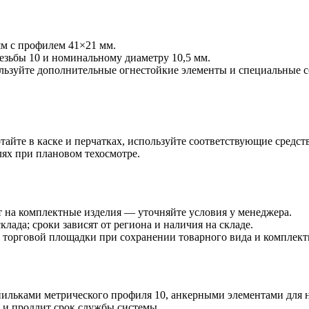
м с профилем 41×21 мм.
езьбы 10 и номинальному диаметру 10,5 мм.
ользуйте дополнительные огнестойкие элементы и специальные
айте в каске и перчатках, используйте соответствующие средст
лях при плановом техосмотре.
т на комплектные изделия — уточняйте условия у менеджера.
клада; сроки зависят от региона и наличия на складе.
и торговой площадки при сохранении товарного вида и комплект
пильками метрического профиля 10, анкерными элементами дл
у и продлит срок службы системы.