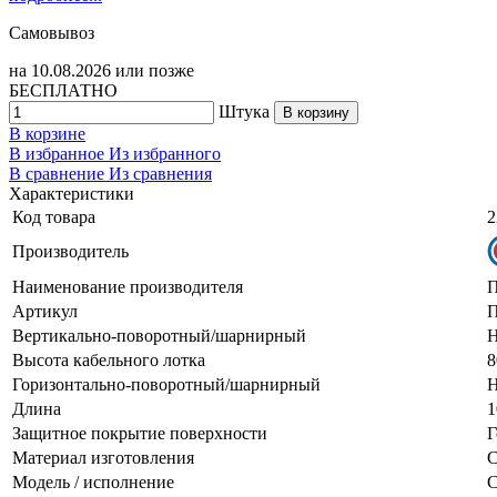
Самовывоз
на
10.08.2026
или позже
БЕСПЛАТНО
Штука
В корзину
В корзине
В избранное
Из избранного
В сравнение
Из сравнения
Характеристики
Код товара
2
Производитель
Наименование производителя
П
Артикул
П
Вертикально-поворотный/шарнирный
Н
Высота кабельного лотка
8
Горизонтально-поворотный/шарнирный
Н
Длина
1
Защитное покрытие поверхности
Г
Материал изготовления
С
Модель / исполнение
С