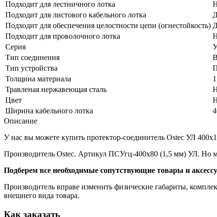
Подходит для лестничного лотка
Н
Подходит для листового кабельного лотка
Д
Подходит для обеспечения целостности цепи (огнестойкость)
Д
Подходит для проволочного лотка
Н
Серия
Тип соединения
В
Тип устройства
П
Толщина материала
1
Травленая нержавеющая сталь
Н
Цвет
Н
Ширина кабельного лотка
4
Описание
У нас вы можете купить протектор-соединитель Ostec УЛ 400х10
Производитель Ostec. Артикул ПСУгц-400х80 (1,5 мм) УЛ. Но 
Подберем все необходимые сопутствующие товары и аксесс
Производитель вправе изменить физические габариты, комплект
внешнего вида товара.
Как заказать