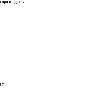
 при отгрузке.
ДС
.