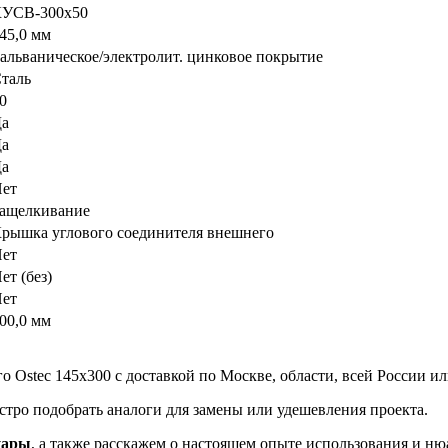
УСВ-300х50
45,0 мм
альваническое/электролит. цинковое покрытие
таль
0
а
а
а
ет
ащелкивание
рышка углового соединителя внешнего
ет
ет (без)
ет
00,0 мм
 Ostec 145х300 с доставкой по Москве, области, всей России ил
тро подобрать аналоги для замены или удешевления проекта.
уары
, а также расскажем о настоящем опыте использования и ню