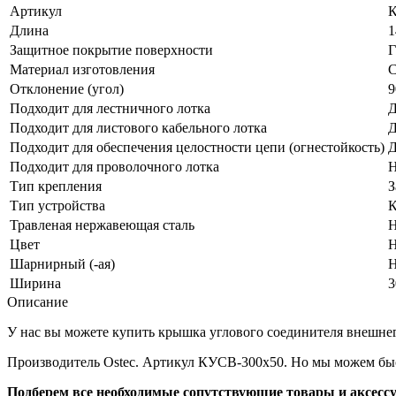
Артикул
К
Длина
1
Защитное покрытие поверхности
Г
Материал изготовления
С
Отклонение (угол)
9
Подходит для лестничного лотка
Д
Подходит для листового кабельного лотка
Д
Подходит для обеспечения целостности цепи (огнестойкость)
Д
Подходит для проволочного лотка
Н
Тип крепления
З
Тип устройства
К
Травленая нержавеющая сталь
Н
Цвет
Н
Шарнирный (-ая)
Н
Ширина
3
Описание
У нас вы можете купить крышка углового соединителя внешнего
Производитель Ostec. Артикул КУСВ-300х50. Но мы можем быс
Подберем все необходимые сопутствующие товары и аксесс