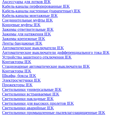
Аксессуары для лотков IEK
Кабель-каналы перфорированные IEK
Кабель-каналы настенные (парапетные) IEK
Кабель-каналы монтажные IEK
Соединительные муфты IEK
Концевые муфты IEK
Зажимы ответвительные IEK
Зажимы для натяжения IEK
Зажимы крепежные IEK
Ленты бандажные IEK
Автоматические выключатели IEK
Автоматические выключатели дифференциального тока IEK
Устройства защитного отключения IEK
Контакторы IEK
Стационарные автоматические выключатели IEK
Контакторы IEK
Шкафы, боксы IEK
Электросчетчики IEK
Прожекторы IEK
Светильники универсальные IEK
Светильники встраиваемые IEK
Светильники накладные IEK
Светильники для высоких пролетов IEK
Светильники аварийные IEK
Светильники промышленные пылевлагозащищенные IEK