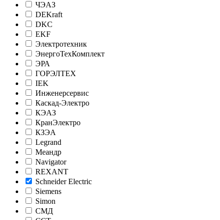
ЧЭАЗ
DEKraft
DKC
EKF
Электротехник
ЭнергоТехКомплект
ЭРА
ГОРЭЛТЕХ
IEK
Инженерсервис
Каскад-Электро
КЭАЗ
КранЭлектро
КЗЭА
Legrand
Меандр
Navigator
REXANT
Schneider Electric
Siemens
Simon
СМД