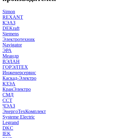
Simon
REXANT
КЭАЗ
DEKraft
Siemens
Электротехник
Navigator
ЭРА
Меандр
ВЭЛАН
ГОРЭЛТЕХ
Инженерсервис
Каскад-Электро
КЗЭА
КранЭлектро
СМД
ССТ
ЧЭАЗ
ЭнергоТехКомплект
Systeme Electric
Legrand
DKC
IEK