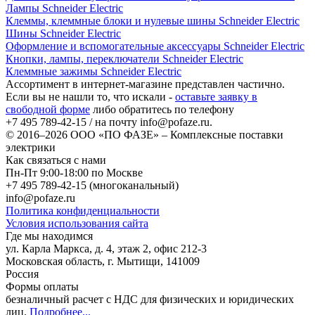
Лампы Schneider Electric
Клеммы, клеммные блоки и нулевые шины Schneider Electric
Шины Schneider Electric
Оформление и вспомогательные аксессуары Schneider Electric
Кнопки, лампы, переключатели Schneider Electric
Клеммные зажимы Schneider Electric
Ассортимент в интернет-магазине представлен частично.
Если вы не нашли то, что искали -
оставьте заявку в
свободной форме
либо обратитесь по телефону
+7 495 789-42-15
/ на почту
info@pofaze.ru
.
© 2016–2026
ООО «ПО ФАЗЕ»
–
Комплексные поставки
электрики
Как связаться с нами
Пн-Пт 9:00-18:00 по Москве
+7 495 789-42-15
(многоканальный)
info@pofaze.ru
Политика конфиденциальности
Условия использования сайта
Где мы находимся
ул. Карла Маркса, д. 4, этаж 2, офис 212-3
Московская область
,
г. Мытищи
,
141009
Россия
Формы оплаты
безналичный расчет с НДС для физических и юридических
лиц
.
Подробнее...