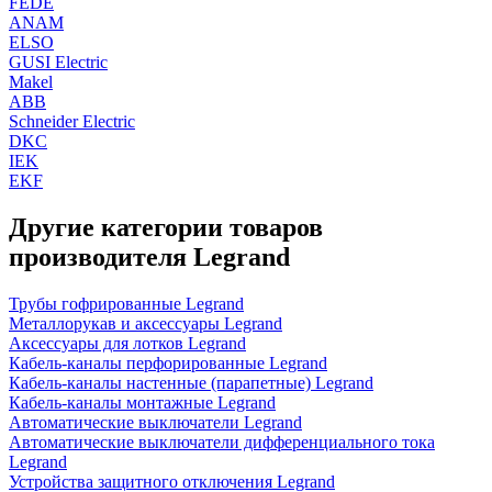
FEDE
ANAM
ELSO
GUSI Electric
Makel
ABB
Schneider Electric
DKC
IEK
EKF
Другие категории товаров
производителя Legrand
Трубы гофрированные Legrand
Металлорукав и аксессуары Legrand
Аксессуары для лотков Legrand
Кабель-каналы перфорированные Legrand
Кабель-каналы настенные (парапетные) Legrand
Кабель-каналы монтажные Legrand
Автоматические выключатели Legrand
Автоматические выключатели дифференциального тока
Legrand
Устройства защитного отключения Legrand