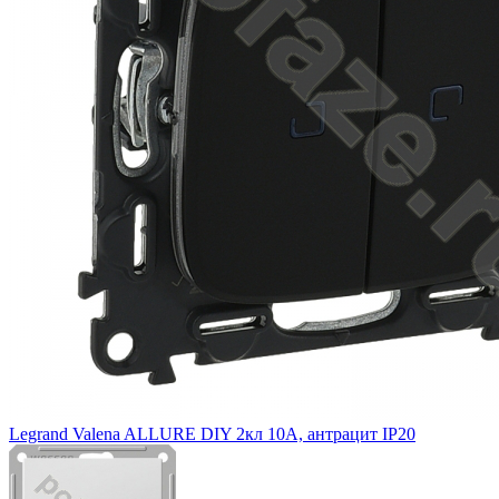
Legrand Valena ALLURE DIY 2кл 10А, антрацит IP20