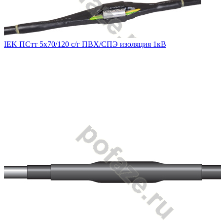
IEK ПСтт 5х70/120 с/г ПВХ/СПЭ изоляция 1кВ