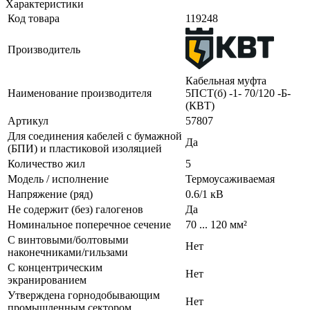
Характеристики
Код товара
119248
Производитель
Кабельная муфта
Наименование производителя
5ПСТ(б) -1- 70/120 -Б-
(КВТ)
Артикул
57807
Для соединения кабелей с бумажной
Да
(БПИ) и пластиковой изоляцией
Количество жил
5
Модель / исполнение
Термоусаживаемая
Напряжение (ряд)
0.6/1 кВ
Не содержит (без) галогенов
Да
Номинальное поперечное сечение
70 ... 120 мм²
С винтовыми/болтовыми
Нет
наконечниками/гильзами
С концентрическим
Нет
экранированием
Утверждена горнодобывающим
Нет
промышленным сектором