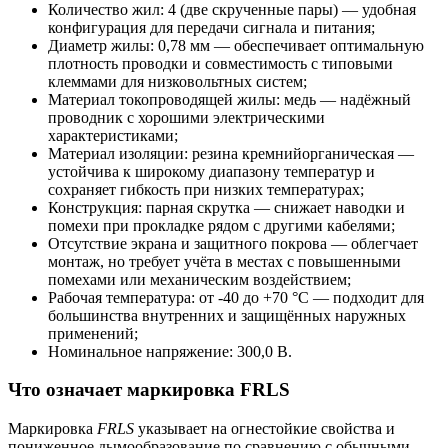
Количество жил: 4 (две скрученные пары) — удобная
конфигурация для передачи сигнала и питания;
Диаметр жилы: 0,78 мм — обеспечивает оптимальную
плотность проводки и совместимость с типовыми
клеммами для низковольтных систем;
Материал токопроводящей жилы: медь — надёжный
проводник с хорошими электрическими
характеристиками;
Материал изоляции: резина кремнийорганическая —
устойчива к широкому диапазону температур и
сохраняет гибкость при низких температурах;
Конструкция: парная скрутка — снижает наводки и
помехи при прокладке рядом с другими кабелями;
Отсутствие экрана и защитного покрова — облегчает
монтаж, но требует учёта в местах с повышенными
помехами или механическим воздействием;
Рабочая температура: от -40 до +70 °C — подходит для
большинства внутренних и защищённых наружных
применений;
Номинальное напряжение: 300,0 В.
Что означает маркировка FRLS
Маркировка
FRLS
указывает на огнестойкие свойства и
пониженное дымообразование по сравнению с обычными