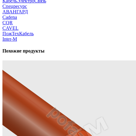
КабельЭлектроСвязь
Спецресурс
АВАНГАРД
Cadena
CQR
CAVEL
ПожТехКабель
Inter-M
Похожие продукты