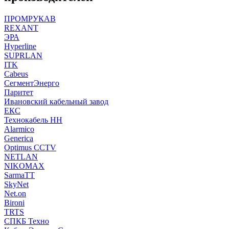
ПРОМРУКАВ
REXANT
ЭРА
Hyperline
SUPRLAN
ITK
Cabeus
СегментЭнерго
Паритет
Ивановский кабельный завод
ЕКС
Технокабель НН
Alarmico
Generica
Optimus CCTV
NETLAN
NIKOMAX
SarmaTT
SkyNet
Net.on
Bironi
TRTS
СПКБ Техно