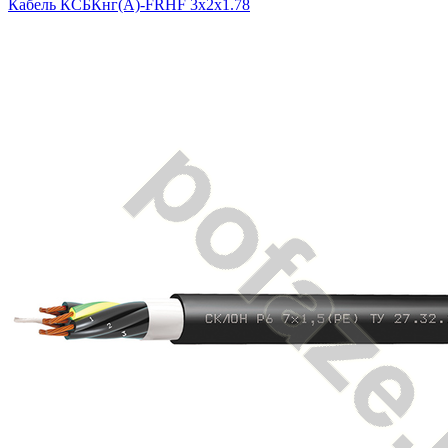
Кабель КСБКнг(А)-FRHF 3х2х1.78