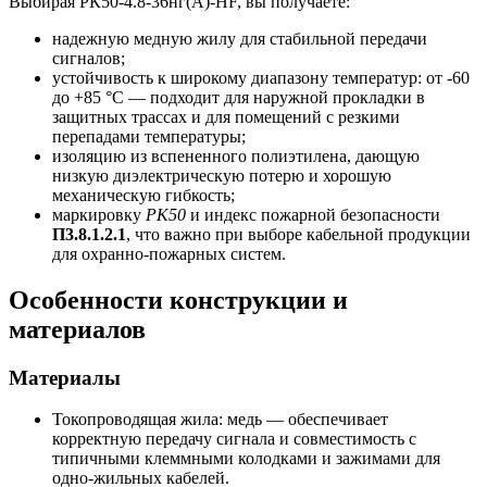
Выбирая РК50-4.8-36нг(A)-HF, вы получаете:
надежную медную жилу для стабильной передачи
сигналов;
устойчивость к широкому диапазону температур: от -60
до +85 °C — подходит для наружной прокладки в
защитных трассах и для помещений с резкими
перепадами температуры;
изоляцию из вспененного полиэтилена, дающую
низкую диэлектрическую потерю и хорошую
механическую гибкость;
маркировку
РК50
и индекс пожарной безопасности
П3.8.1.2.1
, что важно при выборе кабельной продукции
для охранно-пожарных систем.
Особенности конструкции и
материалов
Материалы
Токопроводящая жила: медь — обеспечивает
корректную передачу сигнала и совместимость с
типичными клеммными колодками и зажимами для
одно-жильных кабелей.