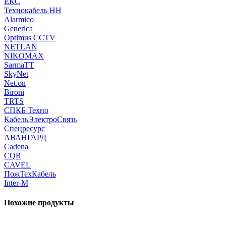
ЕКС
Технокабель НН
Alarmico
Generica
Optimus CCTV
NETLAN
NIKOMAX
SarmaTT
SkyNet
Net.on
Bironi
TRTS
СПКБ Техно
КабельЭлектроСвязь
Спецресурс
АВАНГАРД
Cadena
CQR
CAVEL
ПожТехКабель
Inter-M
Похожие продукты