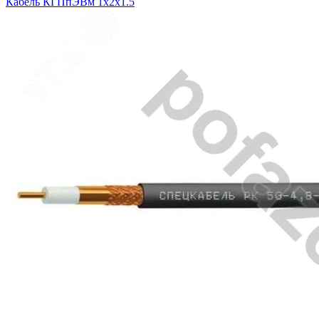
Кабель КГПпЭВм 1х2х1.5