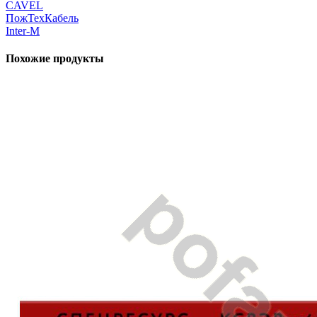
CAVEL
ПожТехКабель
Inter-M
Похожие продукты