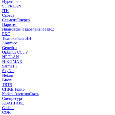
Hyperline
SUPRLAN
ITK
Cabeus
СегментЭнерго
Паритет
Ивановский кабельный завод
ЕКС
Технокабель НН
Alarmico
Generica
Optimus CCTV
NETLAN
NIKOMAX
SarmaTT
SkyNet
Net.on
Bironi
TRTS
СПКБ Техно
КабельЭлектроСвязь
Спецресурс
АВАНГАРД
Cadena
CQR