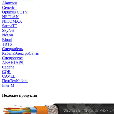
Alarmico
Generica
Optimus CCTV
NETLAN
NIKOMAX
SarmaTT
SkyNet
Net.on
Bironi
TRTS
Спецкабель
КабельЭлектроСвязь
Спецресурс
АВАНГАРД
Cadena
CQR
CAVEL
ПожТехКабель
Inter-M
Похожие продукты