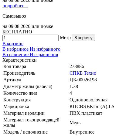
на
09.08.2026
или позже
подробнее...
Самовывоз
на
09.08.2026
или позже
БЕСПЛАТНО
Метр
В корзину
В корзине
В избранное
Из избранного
В сравнение
Из сравнения
Характеристики
Код товара
278886
Производитель
СПКБ Техно
Артикул
ЦБ-00026198
Диаметр жилы (кабеля)
1.38
Количество жил
4
Конструкция
Однопроволочная
Маркировка
КПСВЭВКГнг(A)-LS
Материал изоляции
ПВХ пластикат
Материал токопроводящей
Медь
жилы
Модель / исполнение
Внутреннее