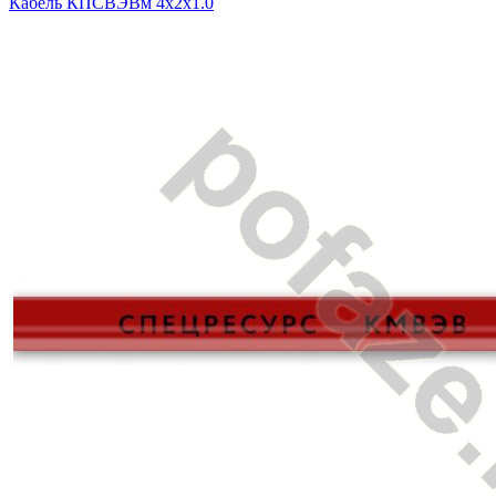
Кабель КПСВЭВм 4х2х1.0