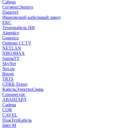
Cabeus
СегментЭнерго
Паритет
Ивановский кабельный завод
ЕКС
Технокабель НН
Alarmico
Generica
Optimus CCTV
NETLAN
NIKOMAX
SarmaTT
SkyNet
Net.on
Bironi
TRTS
СПКБ Техно
КабельЭлектроСвязь
Спецресурс
АВАНГАРД
Cadena
CQR
CAVEL
ПожТехКабель
Inter-M