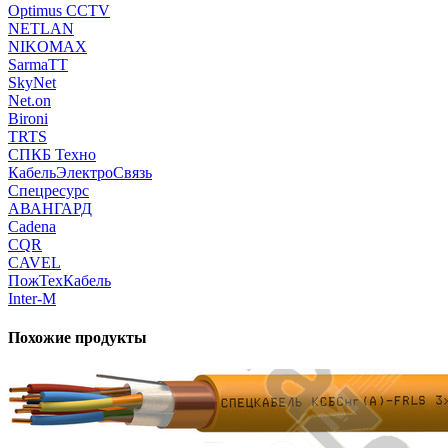
Optimus CCTV
NETLAN
NIKOMAX
SarmaTT
SkyNet
Net.on
Bironi
TRTS
СПКБ Техно
КабельЭлектроСвязь
Спецресурс
АВАНГАРД
Cadena
CQR
CAVEL
ПожТехКабель
Inter-M
Похожие продукты