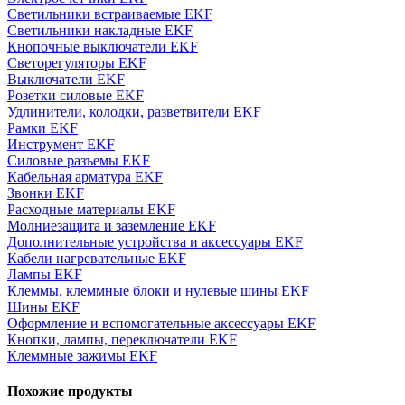
Светильники встраиваемые EKF
Светильники накладные EKF
Кнопочные выключатели EKF
Светорегуляторы EKF
Выключатели EKF
Розетки силовые EKF
Удлинители, колодки, разветвители EKF
Рамки EKF
Инструмент EKF
Силовые разъемы EKF
Кабельная арматура EKF
Звонки EKF
Расходные материалы EKF
Молниезащита и заземление EKF
Дополнительные устройства и аксессуары EKF
Кабели нагревательные EKF
Лампы EKF
Клеммы, клеммные блоки и нулевые шины EKF
Шины EKF
Оформление и вспомогательные аксессуары EKF
Кнопки, лампы, переключатели EKF
Клеммные зажимы EKF
Похожие продукты