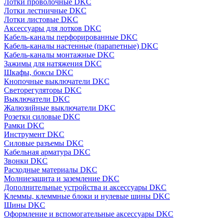
Лотки проволочные DKC
Лотки лестничные DKC
Лотки листовые DKC
Аксессуары для лотков DKC
Кабель-каналы перфорированные DKC
Кабель-каналы настенные (парапетные) DKC
Кабель-каналы монтажные DKC
Зажимы для натяжения DKC
Шкафы, боксы DKC
Кнопочные выключатели DKC
Светорегуляторы DKC
Выключатели DKC
Жалюзийные выключатели DKC
Розетки силовые DKC
Рамки DKC
Инструмент DKC
Силовые разъемы DKC
Кабельная арматура DKC
Звонки DKC
Расходные материалы DKC
Молниезащита и заземление DKC
Дополнительные устройства и аксессуары DKC
Клеммы, клеммные блоки и нулевые шины DKC
Шины DKC
Оформление и вспомогательные аксессуары DKC