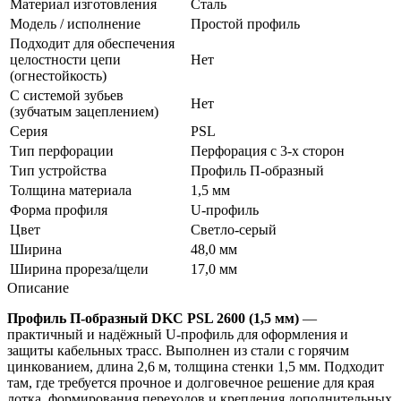
Материал изготовления
Сталь
Модель / исполнение
Простой профиль
Подходит для обеспечения
целостности цепи
Нет
(огнестойкость)
С системой зубьев
Нет
(зубчатым зацеплением)
Серия
PSL
Тип перфорации
Перфорация с 3-х сторон
Тип устройства
Профиль П-образный
Толщина материала
1,5 мм
Форма профиля
U-профиль
Цвет
Светло-серый
Ширина
48,0 мм
Ширина прореза/щели
17,0 мм
Описание
Профиль П-образный DKC PSL 2600 (1,5 мм)
—
практичный и надёжный U‑профиль для оформления и
защиты кабельных трасс. Выполнен из стали с горячим
цинкованием, длина 2,6 м, толщина стенки 1,5 мм. Подходит
там, где требуется прочное и долговечное решение для края
лотка, формирования переходов и крепления дополнительных