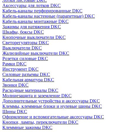
Лотки листовые DKC
Аксессуары для лотков DKC
Кабель-каналы перфорированные DKC
Кабель-каналы настенные (парапетные) DKC
Кабель-каналы монтажные DKC
Зажимы для натяжения DKC
Шкафы, боксы DKC
Кнопочные выключатели DKC
Светорегуляторы DKC
Выключатели DKC
Жалюзийные выключатели DKC
Розетки силовые DKC
Рамки DKC
Инструмент DKC
Силовые разъемы DKC
Кабельная арматура DKC
Звонки DKC
Расходные материалы DKC
Молниезащита и заземление DKC
Дополнительные устройства и аксессуары DKC
Клеммы, клеммные блоки и нулевые шины DKC
Шины DKC
Оформление и вспомогательные аксессуары DKC
Кнопки, лампы, переключатели DKC
Клеммные зажимы DKC