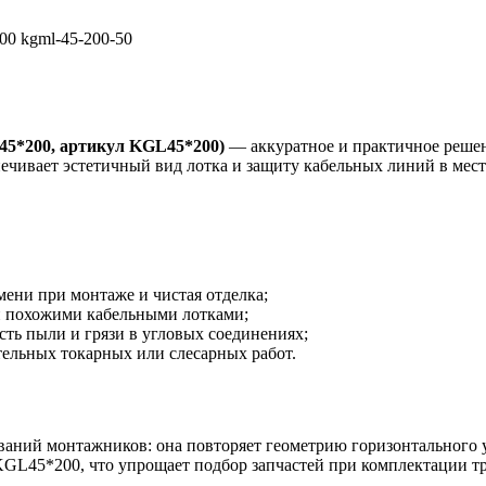
00 kgml-45-200-50
5*200, артикул KGL45*200)
— аккуратное и практичное решен
ечивает эстетичный вид лотка и защиту кабельных линий в мест
мени при монтаже и чистая отделка;
и похожими кабельными лотками;
ть пыли и грязи в угловых соединениях;
тельных токарных или слесарных работ.
ваний монтажников: она повторяет геометрию горизонтального уг
GL45*200, что упрощает подбор запчастей при комплектации тр