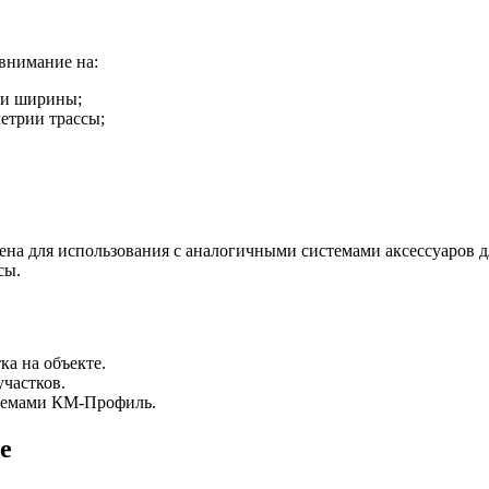
внимание на:
 и ширины;
етрии трассы;
на для использования с аналогичными системами аксессуаров дл
сы.
а на объекте.
частков.
стемами КМ-Профиль.
е