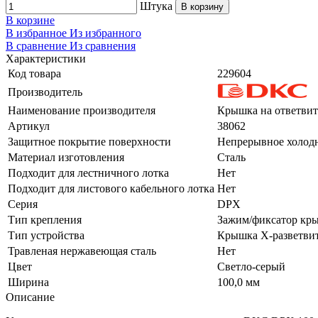
Штука
В корзину
В корзине
В избранное
Из избранного
В сравнение
Из сравнения
Характеристики
Код товара
229604
Производитель
Наименование производителя
Крышка на ответвит
Артикул
38062
Защитное покрытие поверхности
Непрерывное холод
Материал изготовления
Сталь
Подходит для лестничного лотка
Нет
Подходит для листового кабельного лотка
Нет
Серия
DPX
Тип крепления
Зажим/фиксатор кр
Тип устройства
Крышка Х-разветви
Травленая нержавеющая сталь
Нет
Цвет
Светло-серый
Ширина
100,0 мм
Описание