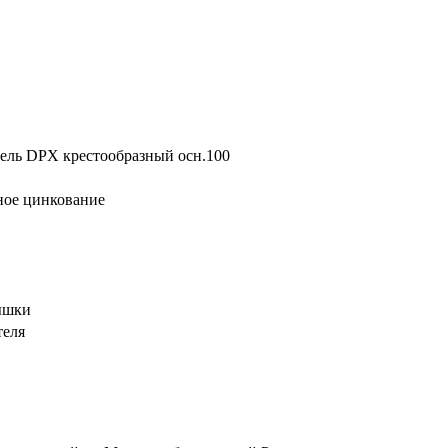
ель DPX крестообразный осн.100
ное цинкование
ышки
теля