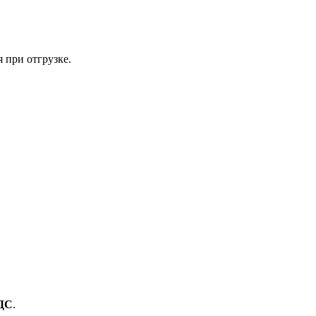
 при отгрузке.
ДС
.