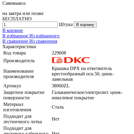
Самовывоз
на
завтра
или позже
БЕСПЛАТНО
Штука
В корзину
В корзине
В избранное
Из избранного
В сравнение
Из сравнения
Характеристики
Код товара
229608
Производитель
Крышка DPX на ответвитель
Наименование
крестообразный осн.50, цинк-
производителя
ламельная
Артикул
38060ZL
Защитное покрытие
Гальваническое/электролит. цинк-
поверхности
никелевое покрытие
Материал
Сталь
изготовления
Подходит для
Нет
лестничного лотка
Подходит для
листового кабельного
Нет