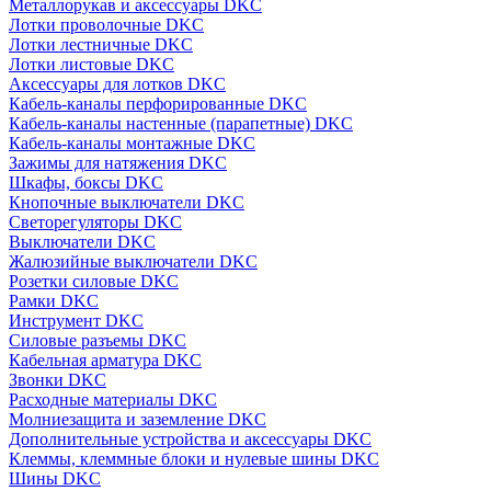
Металлорукав и аксессуары DKC
Лотки проволочные DKC
Лотки лестничные DKC
Лотки листовые DKC
Аксессуары для лотков DKC
Кабель-каналы перфорированные DKC
Кабель-каналы настенные (парапетные) DKC
Кабель-каналы монтажные DKC
Зажимы для натяжения DKC
Шкафы, боксы DKC
Кнопочные выключатели DKC
Светорегуляторы DKC
Выключатели DKC
Жалюзийные выключатели DKC
Розетки силовые DKC
Рамки DKC
Инструмент DKC
Силовые разъемы DKC
Кабельная арматура DKC
Звонки DKC
Расходные материалы DKC
Молниезащита и заземление DKC
Дополнительные устройства и аксессуары DKC
Клеммы, клеммные блоки и нулевые шины DKC
Шины DKC