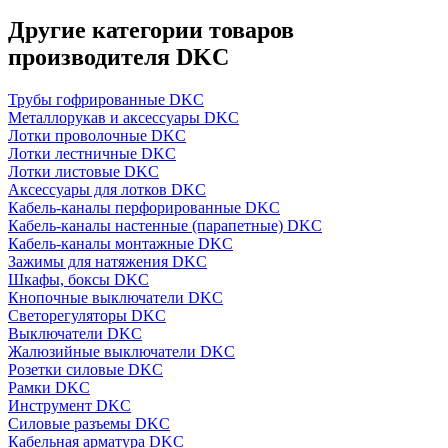
Другие категории товаров
производителя DKC
Трубы гофрированные DKC
Металлорукав и аксессуары DKC
Лотки проволочные DKC
Лотки лестничные DKC
Лотки листовые DKC
Аксессуары для лотков DKC
Кабель-каналы перфорированные DKC
Кабель-каналы настенные (парапетные) DKC
Кабель-каналы монтажные DKC
Зажимы для натяжения DKC
Шкафы, боксы DKC
Кнопочные выключатели DKC
Светорегуляторы DKC
Выключатели DKC
Жалюзийные выключатели DKC
Розетки силовые DKC
Рамки DKC
Инструмент DKC
Силовые разъемы DKC
Кабельная арматура DKC