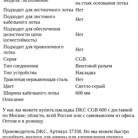
Модель / исполнение
на стык основания лотка
Подходит для лестничного лотка
Нет
Подходит для листового
Нет
кабельного лотка
Подходит для обеспечения
целостности цепи
Нет
(огнестойкость)
Подходит для проволочного
Нет
лотка
Серия
CGB
Тип соединения
Винтовой разъем
Тип устройства
Накладка
Травленая нержавеющая сталь
Нет
Цвет
Светло-серый
Ширина кабельного лотка
600 мм
Описание
У нас вы можете купить накладка DKC CGB 600 с доставкой
по Москве, области, всей России или с самовывозом из офиса.
Оптом и в розницу.
Производитель DKC. Артикул 37358. Но мы можем быстро
подобрать аналоги для замены или удешевления проекта.