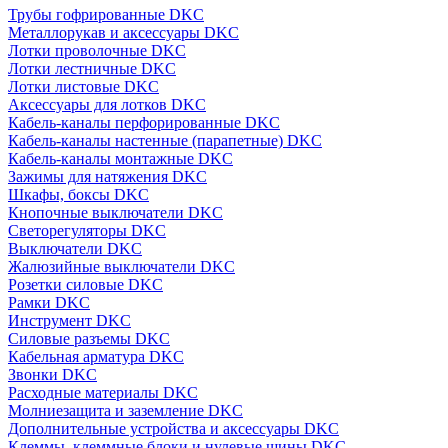
Трубы гофрированные DKC
Металлорукав и аксессуары DKC
Лотки проволочные DKC
Лотки лестничные DKC
Лотки листовые DKC
Аксессуары для лотков DKC
Кабель-каналы перфорированные DKC
Кабель-каналы настенные (парапетные) DKC
Кабель-каналы монтажные DKC
Зажимы для натяжения DKC
Шкафы, боксы DKC
Кнопочные выключатели DKC
Светорегуляторы DKC
Выключатели DKC
Жалюзийные выключатели DKC
Розетки силовые DKC
Рамки DKC
Инструмент DKC
Силовые разъемы DKC
Кабельная арматура DKC
Звонки DKC
Расходные материалы DKC
Молниезащита и заземление DKC
Дополнительные устройства и аксессуары DKC
Клеммы, клеммные блоки и нулевые шины DKC