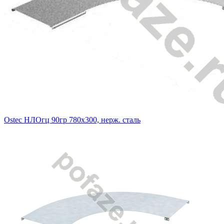
Ostec НЛОгц 90гр 780х300, нерж. сталь