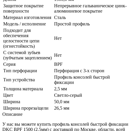
Защитное покрытие
Непрерывное гальваническое цинк-
поверхности
алюминиевое покрытие
Материал изготовления
Сталь
Модель / исполнение
Простой профиль
Подходит для
обеспечения
Нет
целостности цепи
(огнестойкость)
С системой зубьев
Нет
(зубчатым зацеплением)
Серия
BPF
Тип перфорации
Перфорация с 3-х сторон
Профиль консолей быстрой
Тип устройства
фиксации
Толщина материала
2,5 мм
Цвет
Светло-серый
Ширина
50,0 мм
Ширина прореза/щели
26,5 мм
Описание
У нас вы можете купить профиль консолей быстрой фиксации
DKC BPF 1500 (2.5мм) с доставкой по Москве, области, всей