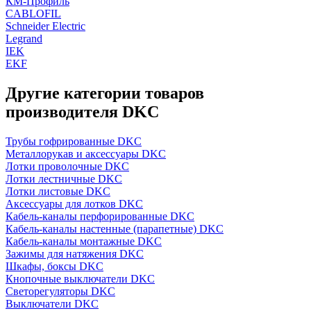
КМ-Профиль
CABLOFIL
Schneider Electric
Legrand
IEK
EKF
Другие категории товаров
производителя DKC
Трубы гофрированные DKC
Металлорукав и аксессуары DKC
Лотки проволочные DKC
Лотки лестничные DKC
Лотки листовые DKC
Аксессуары для лотков DKC
Кабель-каналы перфорированные DKC
Кабель-каналы настенные (парапетные) DKC
Кабель-каналы монтажные DKC
Зажимы для натяжения DKC
Шкафы, боксы DKC
Кнопочные выключатели DKC
Светорегуляторы DKC
Выключатели DKC