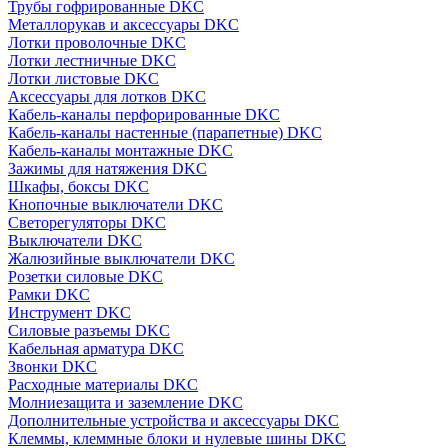
Трубы гофрированные DKC
Металлорукав и аксессуары DKC
Лотки проволочные DKC
Лотки лестничные DKC
Лотки листовые DKC
Аксессуары для лотков DKC
Кабель-каналы перфорированные DKC
Кабель-каналы настенные (парапетные) DKC
Кабель-каналы монтажные DKC
Зажимы для натяжения DKC
Шкафы, боксы DKC
Кнопочные выключатели DKC
Светорегуляторы DKC
Выключатели DKC
Жалюзийные выключатели DKC
Розетки силовые DKC
Рамки DKC
Инструмент DKC
Силовые разъемы DKC
Кабельная арматура DKC
Звонки DKC
Расходные материалы DKC
Молниезащита и заземление DKC
Дополнительные устройства и аксессуары DKC
Клеммы, клеммные блоки и нулевые шины DKC