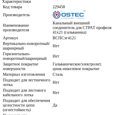
Характеристики
Код товара
229458
Производитель
Канальный внешний
Наименование
соединитель для СТРАТ профиля
производителя
41х21 (гальваника)
Артикул
ВСПСэг4121
Вертикально-поворотный/
Нет
шарнирный
Горизонтально-
Нет
поворотный/шарнирный
Защитное покрытие
Гальваническое/электролит.
поверхности
цинк-никелевое покрытие
Материал изготовления
Сталь
Подходит для лестничного
Нет
лотка
Подходит для листового
Нет
кабельного лотка
Подходит для обеспечения
целостности цепи
Да
(огнестойкость)