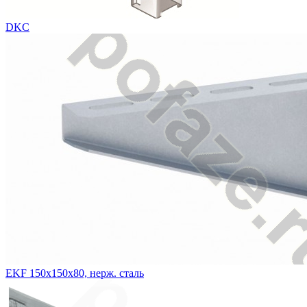
DKC
EKF 150х150х80, нерж. сталь