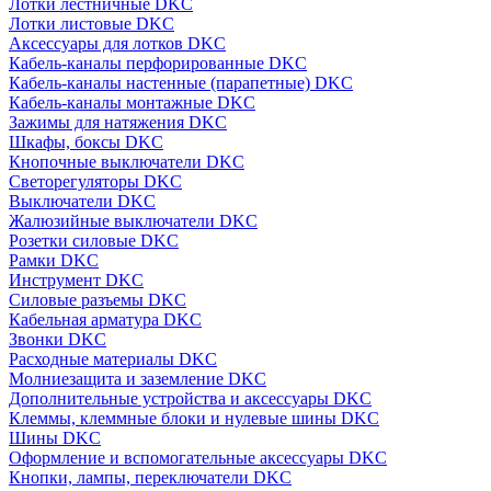
Лотки лестничные DKC
Лотки листовые DKC
Аксессуары для лотков DKC
Кабель-каналы перфорированные DKC
Кабель-каналы настенные (парапетные) DKC
Кабель-каналы монтажные DKC
Зажимы для натяжения DKC
Шкафы, боксы DKC
Кнопочные выключатели DKC
Светорегуляторы DKC
Выключатели DKC
Жалюзийные выключатели DKC
Розетки силовые DKC
Рамки DKC
Инструмент DKC
Силовые разъемы DKC
Кабельная арматура DKC
Звонки DKC
Расходные материалы DKC
Молниезащита и заземление DKC
Дополнительные устройства и аксессуары DKC
Клеммы, клеммные блоки и нулевые шины DKC
Шины DKC
Оформление и вспомогательные аксессуары DKC
Кнопки, лампы, переключатели DKC