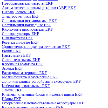
Преобразователи частоты EKF
Автоматические вводы резервов (АВР) EKF
Шкафы, боксы EKF
Электросчетчики EKF
Светильники встраиваемые EKF
Светильники накладные EKF
Кнопочные выключатели EKF
Светорегуляторы EKF
Выключатели EKF
Розетки силовые EKF
Удлинители, колодки, разветвители EKF
Рамки EKF
Инструмент EKF
Силовые разъемы EKF
Кабельная арматура EKF
Звонки EKF
Расходные материалы EKF
Молниезащита и заземление EKF
Дополнительные устройства и аксессуары EKF
Кабели нагревательные EKF
Лампы EKF
Клеммы, клеммные блоки и нулевые шины EKF
Шины EKF
Оформление и вспомогательные аксессуары EKF
Кнопки, лампы, переключатели EKF