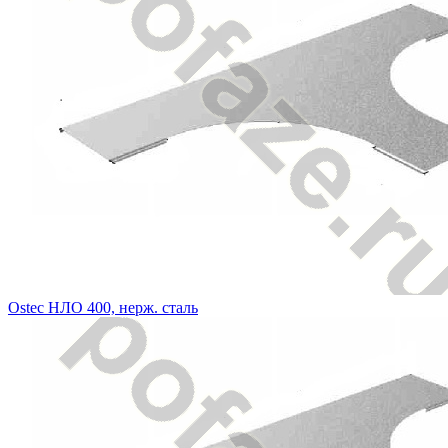
Ostec НЛО 400, нерж. сталь