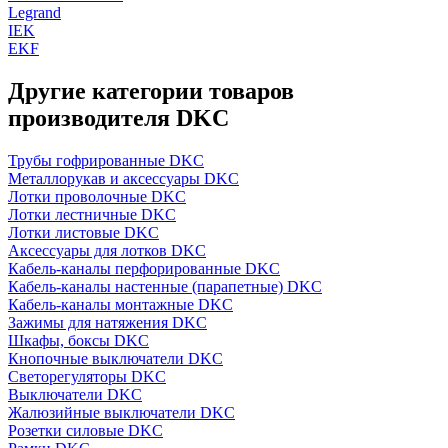
Legrand
IEK
EKF
Другие категории товаров
производителя DKC
Трубы гофрированные DKC
Металлорукав и аксессуары DKC
Лотки проволочные DKC
Лотки лестничные DKC
Лотки листовые DKC
Аксессуары для лотков DKC
Кабель-каналы перфорированные DKC
Кабель-каналы настенные (парапетные) DKC
Кабель-каналы монтажные DKC
Зажимы для натяжения DKC
Шкафы, боксы DKC
Кнопочные выключатели DKC
Светорегуляторы DKC
Выключатели DKC
Жалюзийные выключатели DKC
Розетки силовые DKC