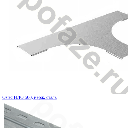
Ostec НЛО 500, нерж. сталь