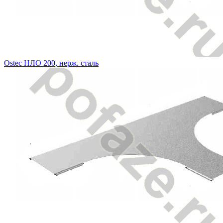
Ostec НЛО 200, нерж. сталь