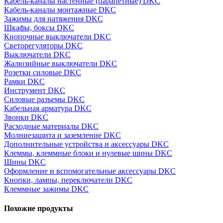
Кабель-каналы настенные (парапетные) DKC
Кабель-каналы монтажные DKC
Зажимы для натяжения DKC
Шкафы, боксы DKC
Кнопочные выключатели DKC
Светорегуляторы DKC
Выключатели DKC
Жалюзийные выключатели DKC
Розетки силовые DKC
Рамки DKC
Инструмент DKC
Силовые разъемы DKC
Кабельная арматура DKC
Звонки DKC
Расходные материалы DKC
Молниезащита и заземление DKC
Дополнительные устройства и аксессуары DKC
Клеммы, клеммные блоки и нулевые шины DKC
Шины DKC
Оформление и вспомогательные аксессуары DKC
Кнопки, лампы, переключатели DKC
Клеммные зажимы DKC
Похожие продукты