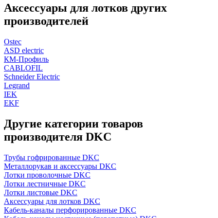
Аксессуары для лотков других
производителей
Ostec
ASD electric
КМ-Профиль
CABLOFIL
Schneider Electric
Legrand
IEK
EKF
Другие категории товаров
производителя DKC
Трубы гофрированные DKC
Металлорукав и аксессуары DKC
Лотки проволочные DKC
Лотки лестничные DKC
Лотки листовые DKC
Аксессуары для лотков DKC
Кабель-каналы перфорированные DKC