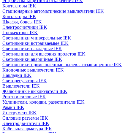
Устройства защитного отключения IEK
Контакторы IEK
Стационарные автоматические выключатели IEK
Контакторы IEK
Шкафы, боксы IEK
Электросчетчики IEK
Прожекторы IEK
Светильники универсальные IEK
Светильники встраиваемые IEK
Светильники накладные IEK
Светильники для высоких пролетов IEK
Светильники аварийные IEK
Светильники промышленные пылевлагозащищенные IEK
Кнопочные выключатели IEK
Накладки IEK
Светорегуляторы IEK
Выключатели IEK
Жалюзийные выключатели IEK
Розетки силовые IEK
Удлинители, колодки, разветвители IEK
Рамки IEK
Инструмент IEK
Силовые разъемы IEK
Электродвигатели IEK
Кабельная арматура IEK