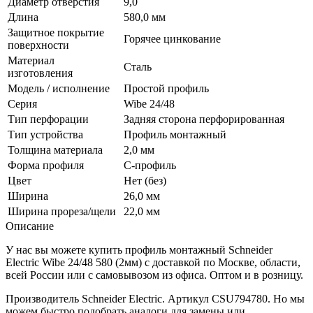
Диаметр отверстия
9,0
Длина
580,0 мм
Защитное покрытие
Горячее цинкование
поверхности
Материал
Сталь
изготовления
Модель / исполнение
Простой профиль
Серия
Wibe 24/48
Тип перфорации
Задняя сторона перфорированная
Тип устройства
Профиль монтажный
Толщина материала
2,0 мм
Форма профиля
С-профиль
Цвет
Нет (без)
Ширина
26,0 мм
Ширина прореза/щели
22,0 мм
Описание
У нас вы можете купить профиль монтажный Schneider
Electric Wibe 24/48 580 (2мм) с доставкой по Москве, области,
всей России или с самовывозом из офиса. Оптом и в розницу.
Производитель Schneider Electric. Артикул CSU794780. Но мы
можем быстро подобрать аналоги для замены или