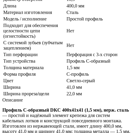
Длина
400,0 мм
Материал изготовления
Сталь
Модель / исполнение
Простой профиль
Подходит для обеспечения
целостности цепи
Нет
(огнестойкость)
С системой зубьев (зубчатым
Нет
зацеплением)
Тип перфорации
Перфорация с 3-х сторон
Тип устройства
Профиль С-образный
Толщина материала
1,5 мм
Форма профиля
С-профиль
Цвет
Светло-серый
Ширина
41,0 мм
Ширина прореза/щели
22,0 мм
Описание
Профиль С-образный DKC 400х41х41 (1,5 мм), нерж. сталь
— простой и надёжный элемент крепежа для систем
кабельных лотков и конструкций повседневного монтажа.
Изготовлен из нержавеющей стали, имеет длину 400,0 мм,
высоту 41,0 мм и ширину 41,0 мм; толщина металла — 1,5 мм,