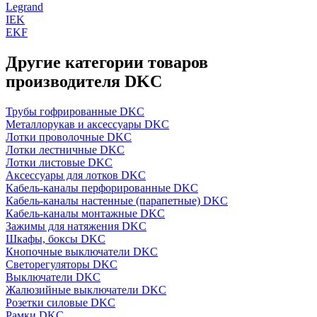
Legrand
IEK
EKF
Другие категории товаров
производителя DKC
Трубы гофрированные DKC
Металлорукав и аксессуары DKC
Лотки проволочные DKC
Лотки лестничные DKC
Лотки листовые DKC
Аксессуары для лотков DKC
Кабель-каналы перфорированные DKC
Кабель-каналы настенные (парапетные) DKC
Кабель-каналы монтажные DKC
Зажимы для натяжения DKC
Шкафы, боксы DKC
Кнопочные выключатели DKC
Светорегуляторы DKC
Выключатели DKC
Жалюзийные выключатели DKC
Розетки силовые DKC
Рамки DKC