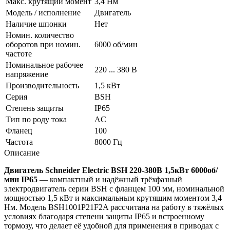
Макс. крутящий момент
3,4 Нм
Модель / исполнение
Двигатель
Наличие шпонки
Нет
Номин. количество
оборотов при номин.
6000 об/мин
частоте
Номинальное рабочее
220 ... 380 В
напряжение
Производительность
1,5 кВт
Серия
BSH
Степень защиты
IP65
Тип по роду тока
AC
Фланец
100
Частота
8000 Гц
Описание
Двигатель Schneider Electric BSH 220-380В 1,5кВт 6000об/
мин IP65
— компактный и надёжный трёхфазный
электродвигатель серии BSH с фланцем 100 мм, номинальной
мощностью 1,5 кВт и максимальным крутящим моментом 3,4
Нм. Модель BSH1001P21F2A рассчитана на работу в тяжёлых
условиях благодаря степени защиты IP65 и встроенному
тормозу, что делает её удобной для применения в приводах с