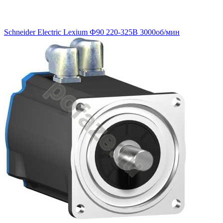
Schneider Electric Lexium Ф90 220-325В 3000об/мин