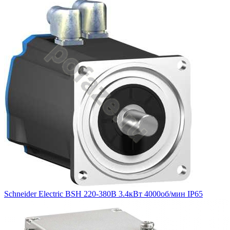
Schneider Electric BSH 220-380В 3.4кВт 4000об/мин IP65