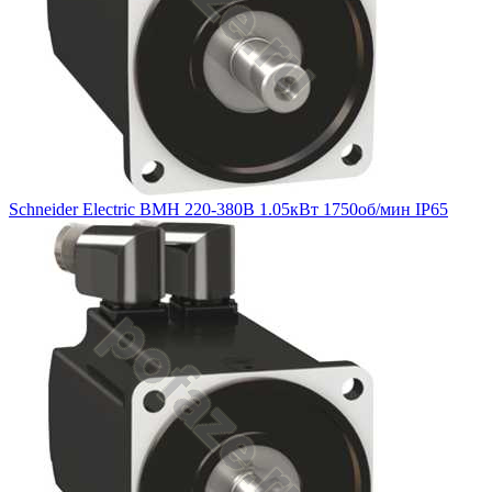
Schneider Electric BMH 220-380В 1.05кВт 1750об/мин IP65