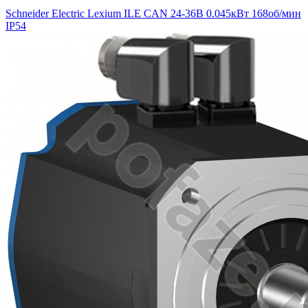
Schneider Electric Lexium ILE CAN 24-36В 0.045кВт 168об/мин
IP54