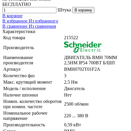
БЕСПЛАТНО
Штука
В корзину
В корзине
В избранное
Из избранного
В сравнение
Из сравнения
Характеристики
Код товара
215522
Производитель
Наименование
ДВИГАТЕЛЬ BMH 70MM
производителя
2,5НМ IP54 700ВТ Б/ШП
Артикул
BMH0702T01F2A
Количество фаз
3
Макс. крутящий момент
2,5 Нм
Модель / исполнение
Двигатель
Наличие шпонки
Нет
Номин. количество оборотов
2500 об/мин
при номин. частоте
Номинальное рабочее
220 ... 380 В
напряжение
Производительность
0,59 кВт