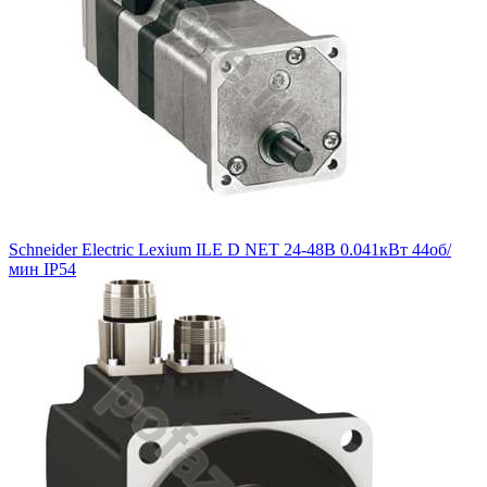
Schneider Electric Lexium ILE D NET 24-48В 0.041кВт 44об/
мин IP54