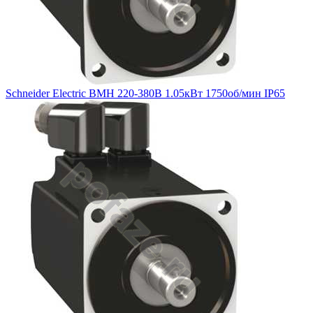
Schneider Electric BMH 220-380В 1.05кВт 1750об/мин IP65