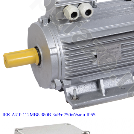
IEK АИР 112MB8 380В 3кВт 750об/мин IP55