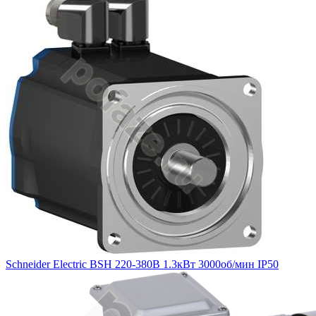
Schneider Electric BSH 220-380В 1.3кВт 3000об/мин IP50