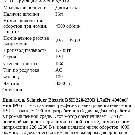
Макс. крутящий момент
5,5 Нм
Модель / исполнение
Двигатель
Наличие шпонки
Нет
Номин. количество
оборотов при номин.
4000 об/мин
частоте
Номинальное рабочее
220 ... 230 В
напряжение
Производительность
1,7 кВт
Серия
BSH
Степень защиты
IP65
Тип по роду тока
AC
Фланец
100
Частота
8000 Гц
Описание
Двигатель Schneider Electric BSH 220-230В 1,7кВт 4000об/
мин IP65
— компактный трёхфазный электродвигатель серии
BSH с фланцем 100 мм, разработанный для надёжной работы
в промышленной среде. Этот мотор обеспечивает 1,7 кВт
полезной мощности при номинальной частоте, номинальном
напряжении 220...230 В и номинальном числе оборотов 4000
об/мин, что делает его оптимальным выбором для приводов