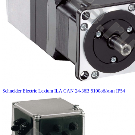
Schneider Electric Lexium ILA CAN 24-36В 5100об/мин IP54