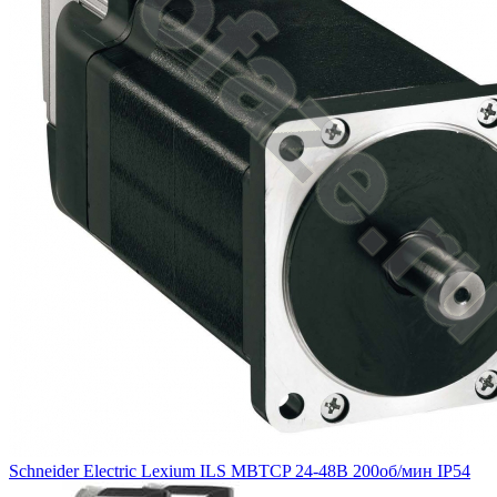
Schneider Electric Lexium ILS MBTCP 24-48В 200об/мин IP54