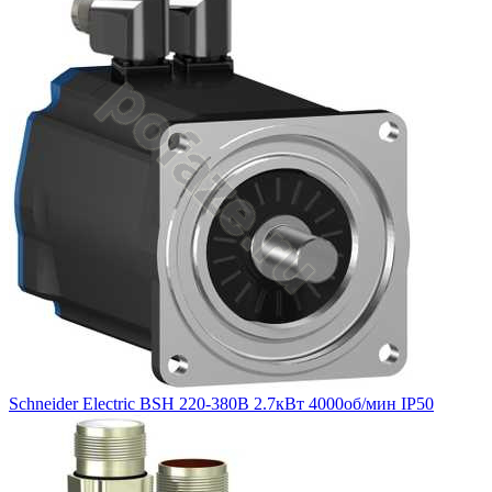
Schneider Electric BSH 220-380В 2.7кВт 4000об/мин IP50