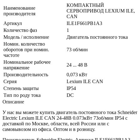
КОМПАКТНЫЙ
Наименование
СЕРВОПРИВОД LEXIUM ILE,
производителя
CAN
Артикул
ILE1F661PB1A3
Количество фаз
1
Модель / исполнение
Двигатель постоянного тока
Номин. количество
оборотов при номин.
73 об/мин
частоте
Номинальное рабочее
24 ... 48 В
напряжение
Производительность
0,073 кВт
Серия
Lexium ILE CAN
Степень защиты
IP54
Тип по роду тока
DC
Описание
У нас вы можете купить двигатель постоянного тока Schneider
Electric Lexium ILE CAN 24-48В 0.073кВт 73об/мин IP54 с
доставкой по Москве, области, всей России или с
самовывозом из офиса. Оптом и в розницу.
Производитель Schneider Electric. Артикул ILE1F661PB1A3.