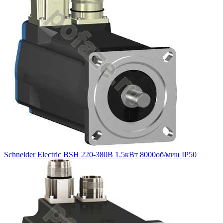
Schneider Electric BSH 220-380В 1.5кВт 8000об/мин IP50