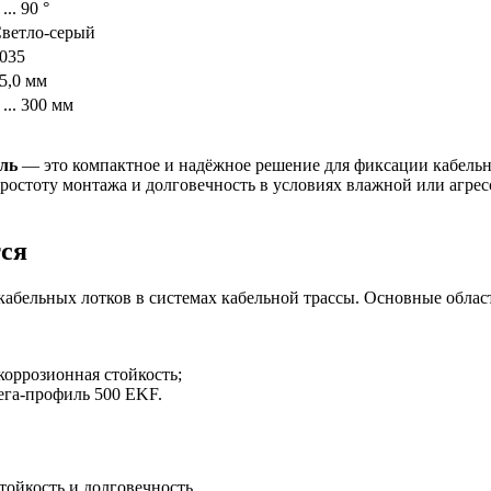
 ... 90 °
ветло-серый
035
5,0 мм
 ... 300 мм
аль
— это компактное и надёжное решение для фиксации кабельн
простоту монтажа и долговечность в условиях влажной или агр
тся
абельных лотков в системах кабельной трассы. Основные облас
коррозионная стойкость;
ега-профиль 500 EKF.
ойкость и долговечность.