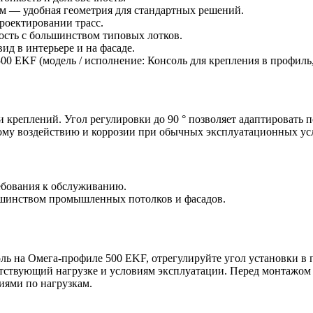
 мм — удобная геометрия для стандартных решений.
проектировании трасс.
ость с большинством типовых лотков.
д в интерьере и на фасаде.
0 EKF (модель / исполнение: Консоль для крепления в профиль
в и креплений. Угол регулировки до 90 ° позволяет адаптироват
ому воздействию и коррозии при обычных эксплуатационных ус
ебования к обслуживанию.
ьшинством промышленных потолков и фасадов.
 на Омега-профиле 500 EKF, отрегулируйте угол установки в пре
тствующий нагрузке и условиям эксплуатации. Перед монтажом 
иями по нагрузкам.