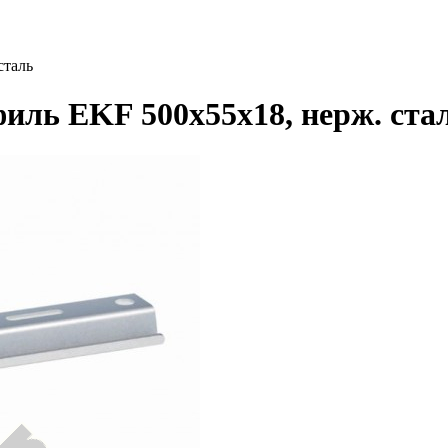
сталь
иль EKF 500х55х18, нерж. ста