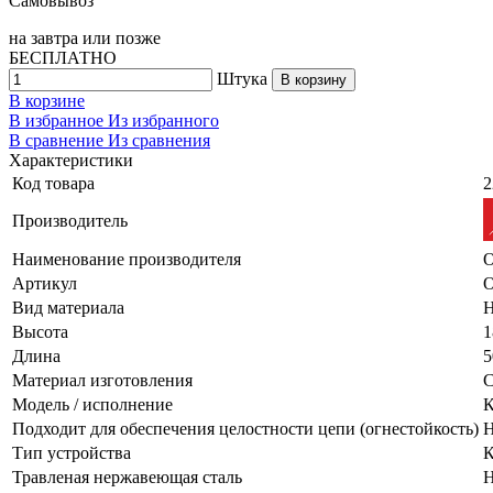
Самовывоз
на
завтра
или позже
БЕСПЛАТНО
Штука
В корзину
В корзине
В избранное
Из избранного
В сравнение
Из сравнения
Характеристики
Код товара
2
Производитель
Наименование производителя
О
Артикул
Вид материала
Н
Высота
1
Длина
5
Материал изготовления
С
Модель / исполнение
К
Подходит для обеспечения целостности цепи (огнестойкость)
Н
Тип устройства
К
Травленая нержавеющая сталь
Н