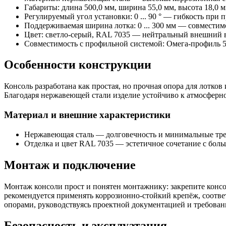
Габариты: длина 500,0 мм, ширина 55,0 мм, высота 18,0
Регулируемый угол установки: 0 ... 90 ° — гибкость при 
Поддерживаемая ширина лотка: 0 ... 300 мм — совместим
Цвет: светло-серый, RAL 7035 — нейтральный внешний ви
Совместимость с профильной системой: Омега-профиль 50
Особенности конструкции
Консоль разработана как простая, но прочная опора для лотко
Благодаря нержавеющей стали изделие устойчиво к атмосферн
Материал и внешние характеристики
Нержавеющая сталь — долговечность и минимальные тр
Отделка и цвет RAL 7035 — эстетичное сочетание с бол
Монтаж и подключение
Монтаж консоли прост и понятен монтажнику: закрепите консоль
рекомендуется применять коррозионно-стойкий крепёж, соотве
опорами, руководствуясь проектной документацией и требован
Безопасность и эксплуатация