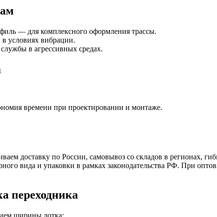
рам
филь — для комплексного оформления трассы.
в условиях вибрации.
 службы в агрессивных средах.
а
ономия времени при проектировании и монтаже.
аем доставку по России, самовывоз со складов в регионах, гиб
рного вида и упаковки в рамках законодательства РФ. При опто
а переходника
нием ширины лотка;