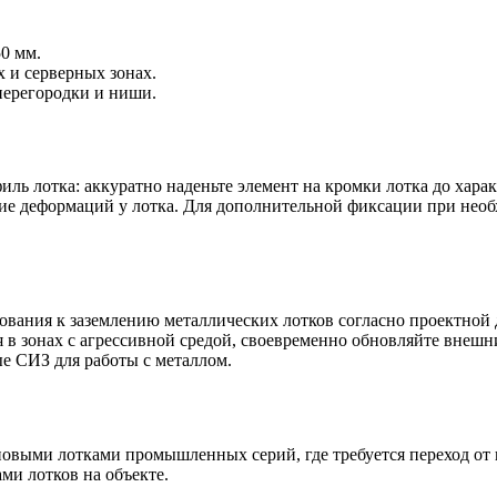
0 мм.
 и серверных зонах.
 перегородки и ниши.
ль лотка: аккуратно наденьте элемент на кромки лотка до хара
твие деформаций у лотка. Для дополнительной фиксации при не
вания к заземлению металлических лотков согласно проектной
в зонах с агрессивной средой, своевременно обновляйте внешн
е СИЗ для работы с металлом.
повыми лотками промышленных серий, где требуется переход от
ми лотков на объекте.